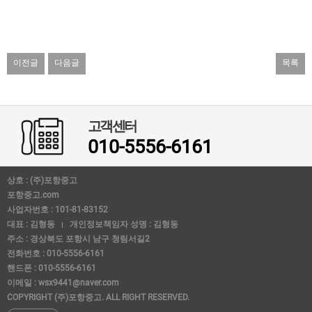
이전글
다음글
목록
고객센터
010-5556-6161
상호 : (주)포항중고
포항중고.com
사업자번호 : 101-81-83152
대표 : 김형동
개인정보책임자 성명 : 김형동
주소 : 경상북도 포항시 남구 청림서길2
전화번호 : 010-5556-6161
핸드폰 : 010-5556-6161
이메일 : wsx9441@naver.com
COPYRIGHT (주)포항중고. ALL RIGHT RESERVED.