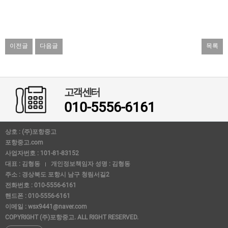
이전글
다음글
목록
고객센터
010-5556-6161
상호 : (주)포항중고
포항중고.com
사업자번호 : 101-81-83152
대표 : 김형동
개인정보책임자 성명 : 김형동
주소 : 경상북도 포항시 남구 청림서길2
전화번호 : 010-5556-6161
핸드폰 : 010-5556-6161
이메일 : wsx9441@naver.com
COPYRIGHT (주)포항중고. ALL RIGHT RESERVED.